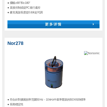
●
擺幅±90°和±180°
●
直接控制或從PC進行遙控
●
麥克風架長度從0.8米起可調
Nor278
●
符合針對擴展頻率范圍50 Hz－10 kHz中基準聲源的ISO 6926標準
●
長期穩定性